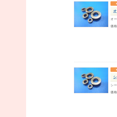
オ
オー
価
シ
シー
価