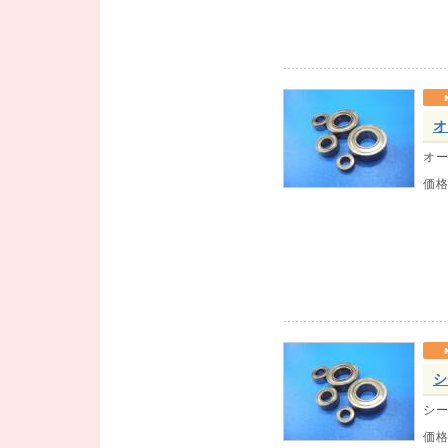
オ
オー
価
シ
シー
価