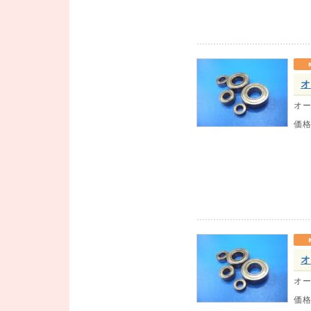
オ
オー
価
オ
オー
価