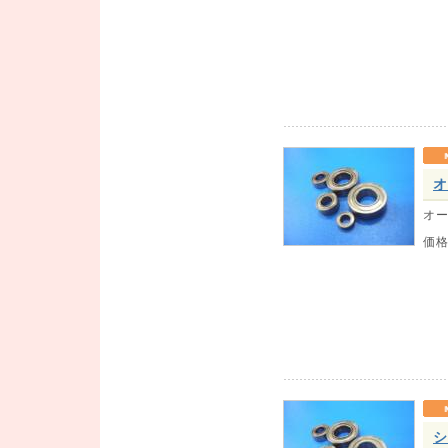
オ
オー
価
シ