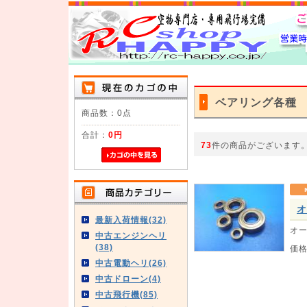
ベアリング各種
商品数：0点
合計：
0円
73
件の商品がございます
オ
最新入荷情報(32)
オー
中古エンジンヘリ
(38)
価
中古電動ヘリ(26)
中古ドローン(4)
中古飛行機(85)