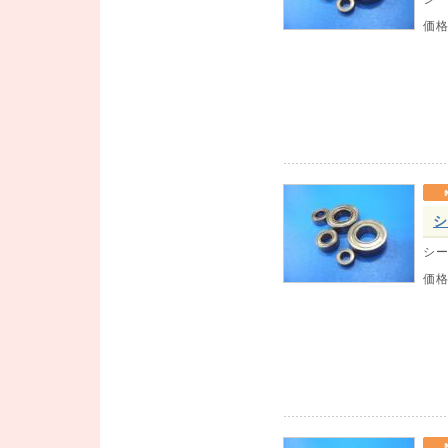
価
シ
シー
価