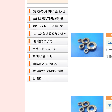
シ
シー
価
オ