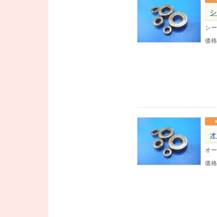
シ
シー
価
オ
オー
価