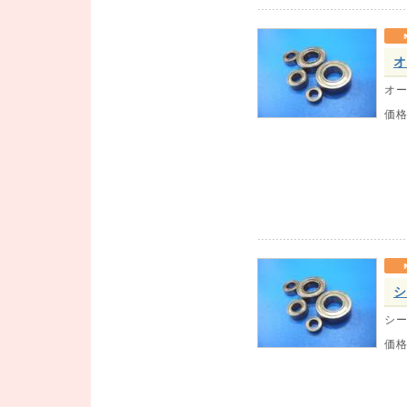
オ
オー
価
シ
シー
価