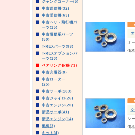
ジャンクコーナー(5)
中古送信機(32)
中古受信機(63)
中古ヘリ・飛行機パ
ーツ(15)
オ
中古電動系パーツ
(50)
オー
T-REXパーツ(98)
価
T-REXオプションパ
ーツ(10)
ベアリング各種(73)
中古充電器(9)
中古ローター
(25)
中古サーボ(103)
中古ジャイロ(26)
中古エンジン(20)
シ
新品サーボ(41)
シー
新品エンジン(14)
燃料(3)
価
キット(4)