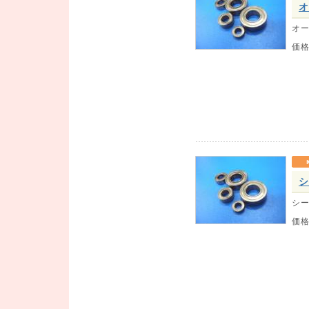
オ
オー
価
シ
シー
価