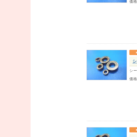
価
シ
シー
価