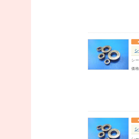
シ
シー
価
シ
シー