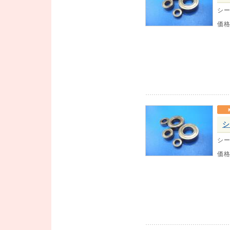
シー
価
シ
シー
価