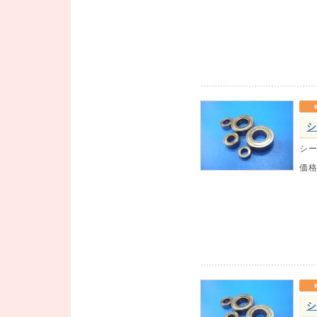
シ
シー
価
シ