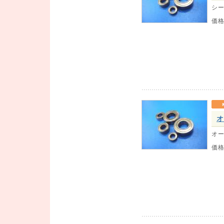
シー
価
オ
オー
価