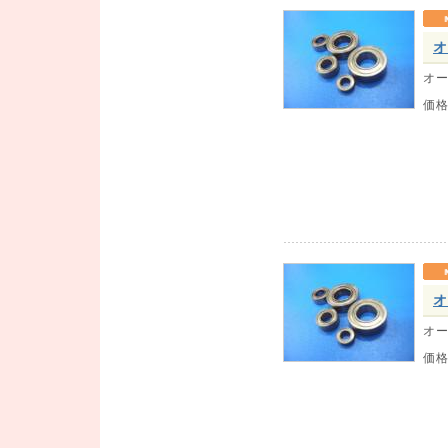
オ
オー
価
オ
オー
価