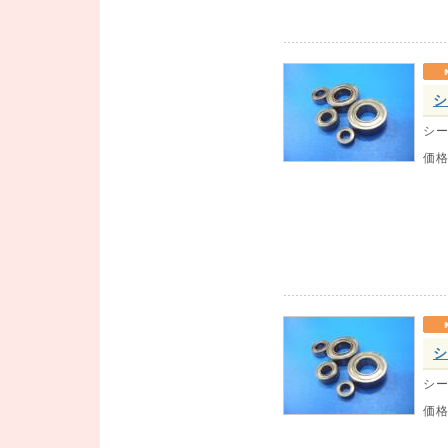
シ
シー
価
シ
シー
価