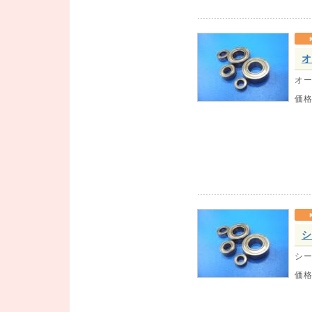
オ
オー
価
シ
シー
価