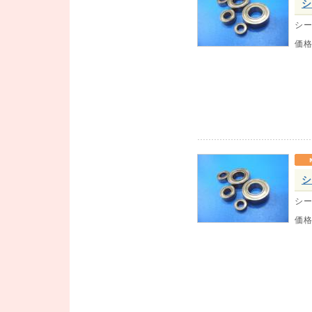
シ
シー
価
シ
シー
価