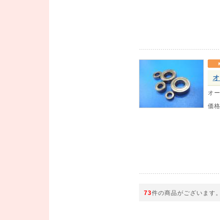
オ
オー
価
73
件の商品がございます