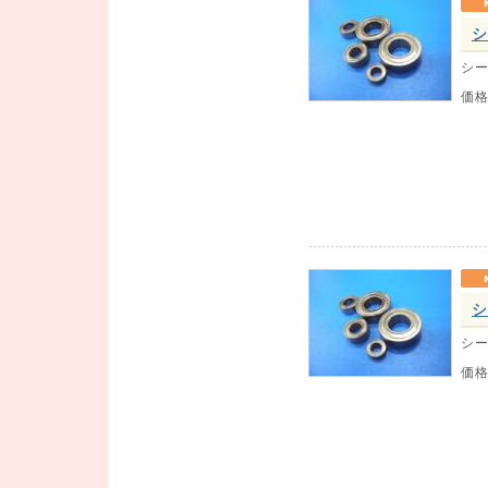
シ
シー
価
シ
シー
価