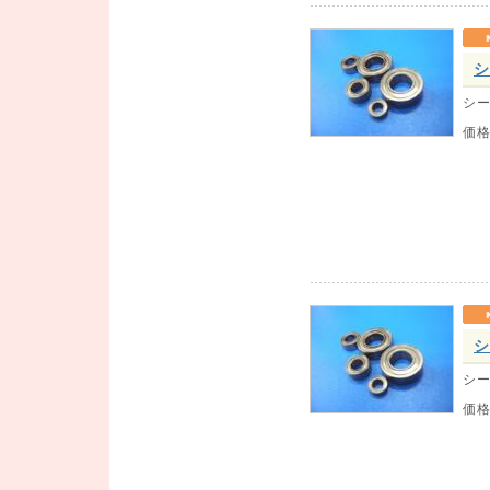
シ
シー
価
シ
シー
価