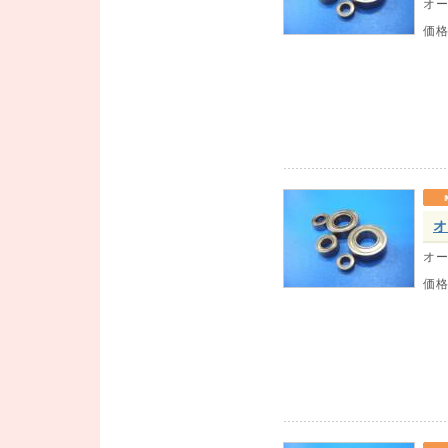
オー
価
オ
オー
価