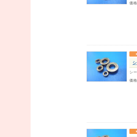
価
シ
シー
価