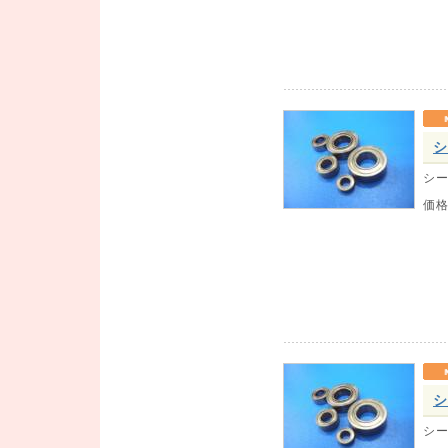
シ
シー
価
シ
シー