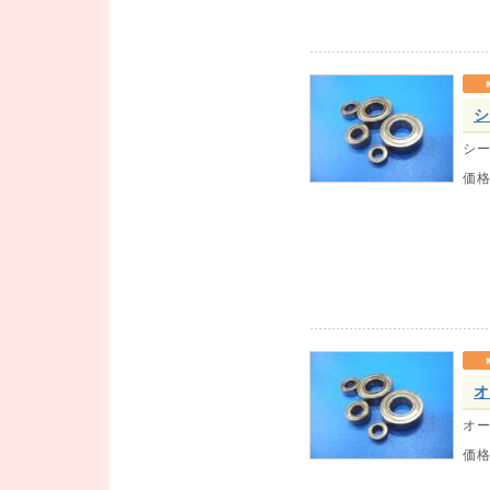
シ
シー
価
オ
オー
価