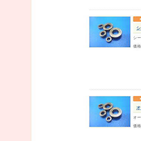
シ
シー
価
オ
オー
価