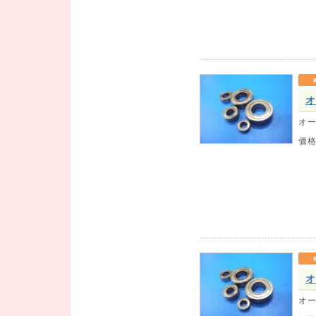
オ
オー
価
オ
オー