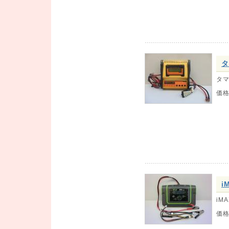
タ
タマ
価
i
iMA
価