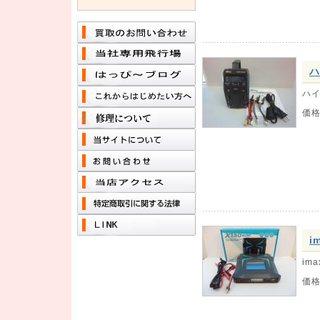
ハ
ハイ
価
i
ima
価