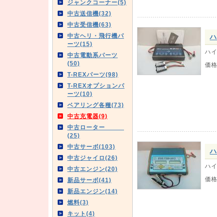
ジャンクコーナー(5)
中古送信機(32)
中古受信機(63)
中古ヘリ・飛行機パ
ハ
ーツ(15)
ハイ
中古電動系パーツ
(50)
価
T-REXパーツ(98)
T-REXオプションパ
ーツ(10)
ベアリング各種(73)
中古充電器(9)
中古ローター
(25)
中古サーボ(103)
ハ
中古ジャイロ(26)
ハイ
中古エンジン(20)
価
新品サーボ(41)
新品エンジン(14)
燃料(3)
キット(4)