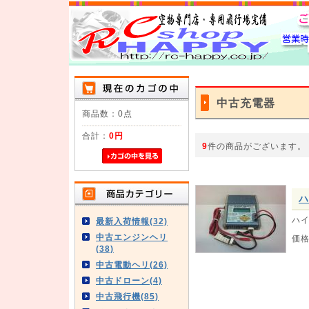
中古充電器
商品数：0点
合計：
0円
9
件の商品がございます。
ハ
ハイ
最新入荷情報(32)
中古エンジンヘリ
価
(38)
中古電動ヘリ(26)
中古ドローン(4)
中古飛行機(85)