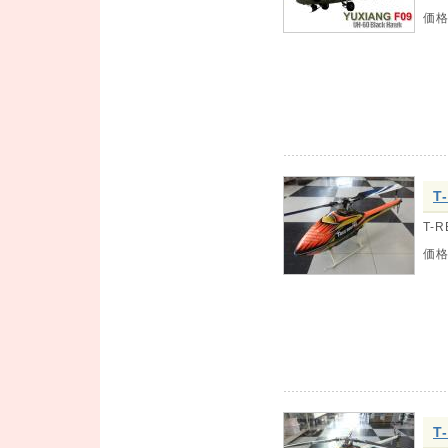
価
T
T-
価
T