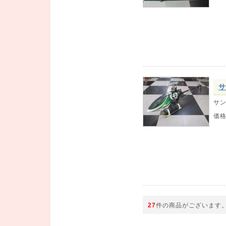
サ
サン
価
27
件の商品がございます