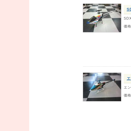
S
SD
価
エ
エン
価