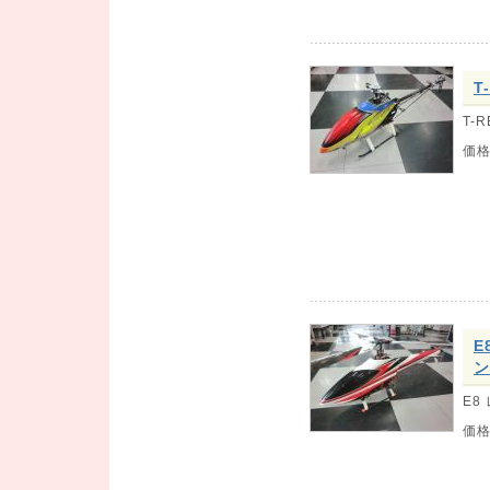
T
T-
価
E
E8
価