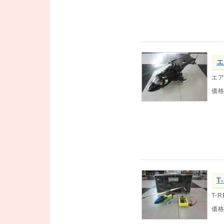
エ
エア
価
T
T-R
価