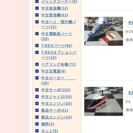
ジャンクコーナー(6)
中古送信機(32)
中古受信機(63)
中古ヘリ・飛行機パ
R
ーツ(15)
RO
中古電動系パーツ
(50)
価
T-REXパーツ(98)
T-REXオプションパ
ーツ(10)
ベアリング各種(73)
中古充電器(9)
中古ローター
(26)
中古サーボ(103)
E
中古ジャイロ(26)
E8
中古エンジン(20)
価
新品サーボ(41)
新品エンジン(14)
燃料(3)
キット(5)