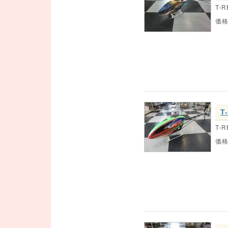
T-
価
T
T-R
価