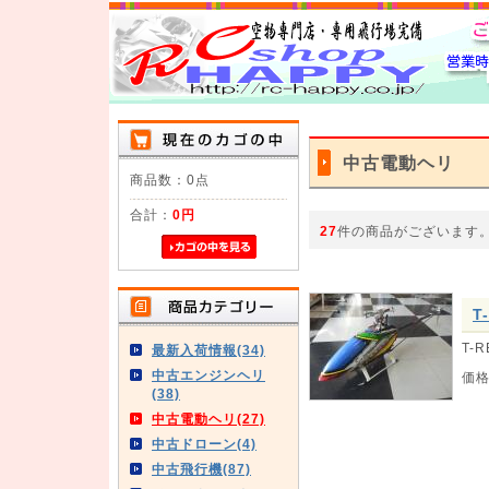
中古電動ヘリ
商品数：0点
合計：
0円
27
件の商品がございます
T
T-R
最新入荷情報(34)
中古エンジンヘリ
価
(38)
中古電動ヘリ(27)
中古ドローン(4)
中古飛行機(87)