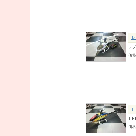
レ
レプ
価
T
T-
価