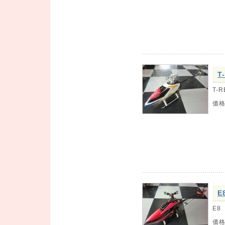
T
T-
価
E
E8
価