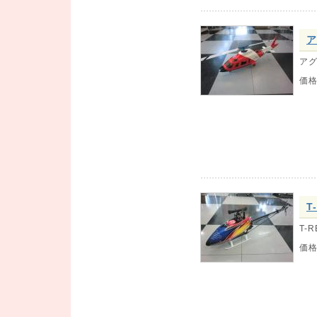
ア
アグ
価
T
T-
価