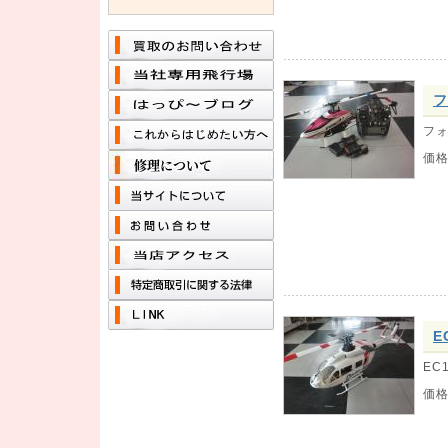
フ
フォ
価
E
EC
価