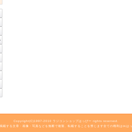
Copyright(C)1997-2010 ラジコンショップはっぴー rights reserved.
掲載する文章・画像・写真などを無断で複製、転載することを禁じます全ての権利は㈱は