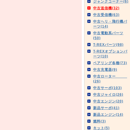
ジャンクコーナー(6)
中古送信機(32)
中古受信機(63)
中古ヘリ・飛行機パ
ーツ(14)
中古電動系パーツ
(50)
T-REXパーツ(98)
T-REXオプションパ
ーツ(10)
ベアリング各種(73)
中古充電器(9)
中古ローター
(26)
中古サーボ(103)
中古ジャイロ(26)
中古エンジン(20)
新品サーボ(41)
新品エンジン(14)
燃料(3)
キット(5)