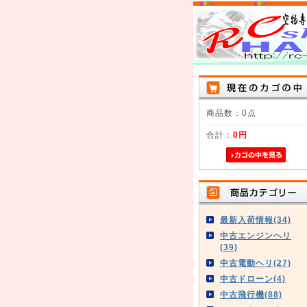
商品数：0点
合計：
0円
最新入荷情報(34)
中古エンジンヘリ
(39)
中古電動ヘリ(27)
中古ドローン(4)
中古飛行機(88)