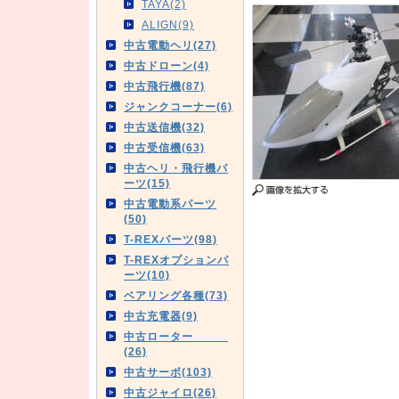
TAYA(2)
ALIGN(9)
中古電動ヘリ(27)
中古ドローン(4)
中古飛行機(87)
ジャンクコーナー(6)
中古送信機(32)
中古受信機(63)
中古ヘリ・飛行機パ
ーツ(15)
中古電動系パーツ
(50)
T-REXパーツ(98)
T-REXオプションパ
ーツ(10)
ベアリング各種(73)
中古充電器(9)
中古ローター
(26)
中古サーボ(103)
中古ジャイロ(26)