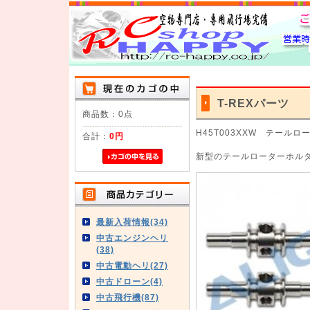
T-REXパーツ
商品数：0点
H45T003XXW テールロ
合計：
0円
新型のテールローターホルダー
最新入荷情報(34)
中古エンジンヘリ
(38)
中古電動ヘリ(27)
中古ドローン(4)
中古飛行機(87)