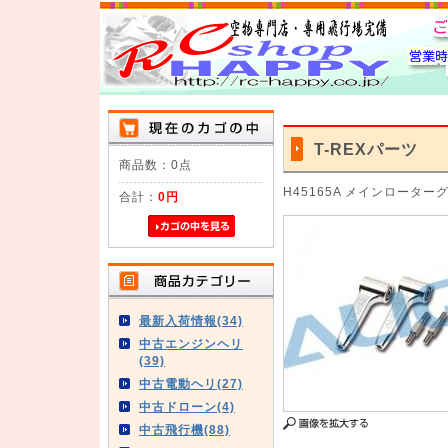
T-REXパーツ
商品数：0点
H45165A メインローター
合計：
0円
最新入荷情報(34)
中古エンジンヘリ
(39)
中古電動ヘリ(27)
中古ドローン(4)
中古飛行機(88)