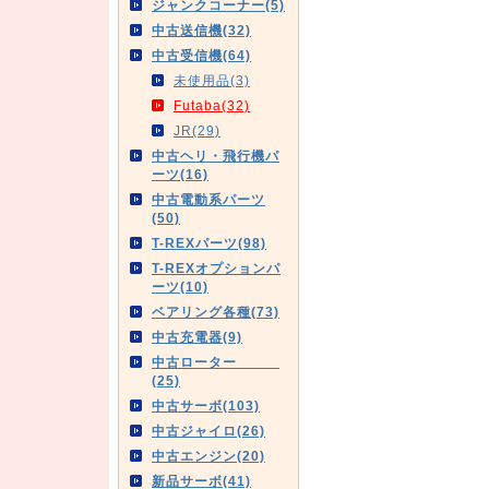
ジャンクコーナー(5)
中古送信機(32)
中古受信機(64)
未使用品(3)
Futaba(32)
JR(29)
中古ヘリ・飛行機パ
ーツ(16)
中古電動系パーツ
(50)
T-REXパーツ(98)
T-REXオプションパ
ーツ(10)
ベアリング各種(73)
中古充電器(9)
中古ローター
(25)
中古サーボ(103)
中古ジャイロ(26)
中古エンジン(20)
新品サーボ(41)