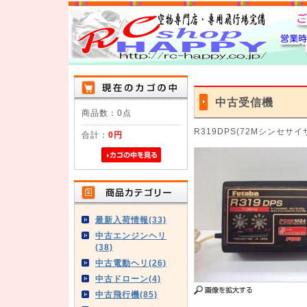
中古受信機
商品数：0点
R319DPS(72Mシンセサイ
合計：
0円
最新入荷情報(33)
中古エンジンヘリ
(38)
中古電動ヘリ(26)
中古ドローン(4)
中古飛行機(85)