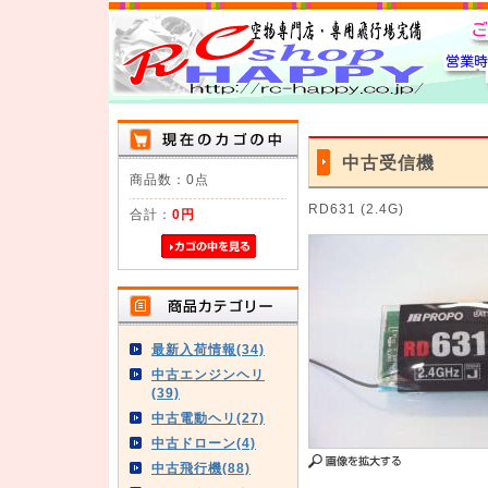
中古受信機
商品数：0点
RD631 (2.4G)
合計：
0円
最新入荷情報(34)
中古エンジンヘリ
(39)
中古電動ヘリ(27)
中古ドローン(4)
中古飛行機(88)