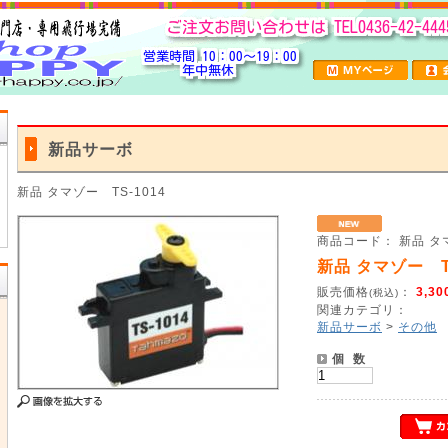
新品サーボ
新品 タマゾー TS-1014
商品コード： 新品 タマ
新品 タマゾー TS
販売価格
：
3,30
(税込)
関連カテゴリ：
新品サーボ
>
その他
個 数