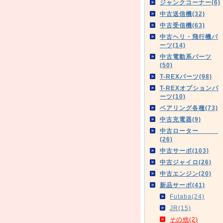
ジャンクコーナー(6)
中古送信機(32)
中古受信機(63)
中古ヘリ・飛行機パ
ーツ(14)
中古電動系パーツ
(50)
T-REXパーツ(98)
T-REXオプションパ
ーツ(10)
ベアリング各種(73)
中古充電器(9)
中古ローター
(26)
中古サーボ(103)
中古ジャイロ(26)
中古エンジン(20)
新品サーボ(41)
Futaba(24)
JR(15)
その他(2)