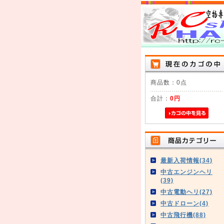
商品数：0点
合計：
0円
最新入荷情報(34)
中古エンジンヘリ
(39)
中古電動ヘリ(27)
中古ドローン(4)
中古飛行機(88)