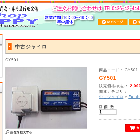
中古ジャイロ
GY501
商品コード： GY501
GY501
販売価格
：
2,00
(税込)
関連カテゴリ：
中古ジャイロ
>
Futab
個 数