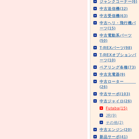
ジャンクコーナー(6)
中古送信機(32)
中古受信機(63)
中古ヘリ・飛行機パ
ーツ(15)
中古電動系パーツ
(50)
T-REXパーツ(98)
T-REXオプションパ
ーツ(10)
ベアリング各種(73)
中古充電器(9)
中古ローター
(26)
中古サーボ(103)
中古ジャイロ(26)
Futaba(15)
JR(9)
その他(2)
中古エンジン(20)
新品サーボ(41)