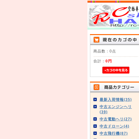
商品数：0点
合計：
0円
最新入荷情報(35)
中古エンジンヘリ
(39)
中古電動ヘリ(27)
中古ドローン(4)
中古飛行機(87)