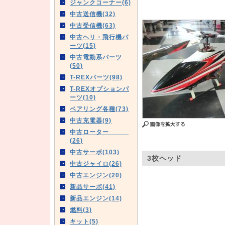
ジャンクコーナー(6)
中古送信機(32)
中古受信機(63)
中古ヘリ・飛行機パ
ーツ(15)
中古電動系パーツ
(50)
T-REXパーツ(98)
T-REXオプションパ
ーツ(10)
ベアリング各種(73)
中古充電器(9)
中古ローター
(26)
中古サーボ(103)
3枚ヘッド
中古ジャイロ(26)
中古エンジン(20)
新品サーボ(41)
新品エンジン(14)
燃料(3)
キット(5)