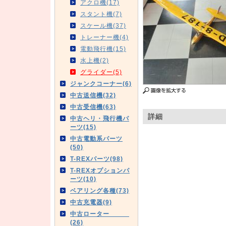
アクロ機(17)
スタント機(7)
スケール機(37)
トレーナー機(4)
電動飛行機(15)
水上機(2)
グライダー(5)
ジャンクコーナー(6)
中古送信機(32)
中古受信機(63)
詳細
中古ヘリ・飛行機パ
ーツ(15)
中古電動系パーツ
(50)
T-REXパーツ(98)
T-REXオプションパ
ーツ(10)
ベアリング各種(73)
中古充電器(9)
中古ローター
(26)